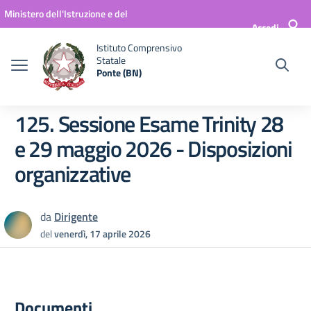
Vai ai contenuti
Vai al menu di navigazione
Vai al footer
Ministero dell'Istruzione e del
Accedi
Merito
Istituto Comprensivo
Statale
Ponte (BN)
125. Sessione Esame Trinity 28
e 29 maggio 2026 - Disposizioni
organizzative
da
Dirigente
del
venerdì, 17 aprile 2026
Documenti