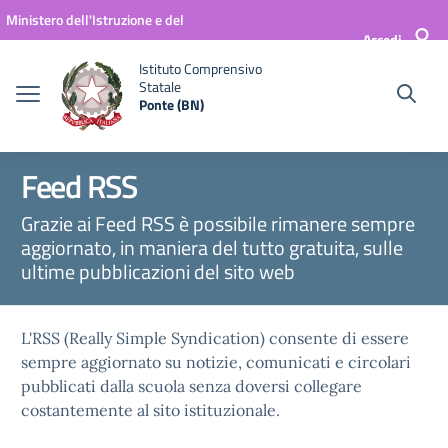
Vai ai contenuti
Vai al menu di navigazione
Vai al footer
Ministero dell'Istruzione e del
Accedi
Merito
Istituto Comprensivo
Statale
Ponte (BN)
Feed RSS
Grazie ai Feed RSS è possibile rimanere sempre
aggiornato, in maniera del tutto gratuita, sulle
ultime pubblicazioni del sito web
L'RSS (Really Simple Syndication) consente di essere
sempre aggiornato su notizie, comunicati e circolari
pubblicati dalla scuola senza doversi collegare
costantemente al sito istituzionale.