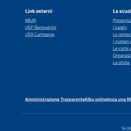
Link esterni
La scuo
MIUR
Presenta
USP Benevento
I luoghi
USR Campania
Le perso
I numeri 
Le carte 
Organizz
La storia
Amministrazione Trasparente
Albo online
Invia una 
Tel 