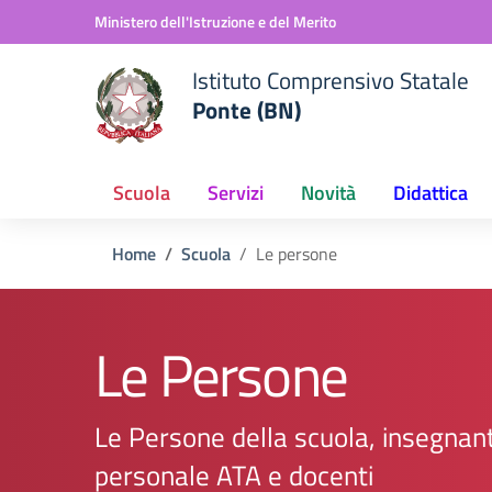
Vai ai contenuti
Vai al menu di navigazione
Vai al footer
Ministero dell'Istruzione e del Merito
Istituto Comprensivo Statale
Ponte (BN)
Scuola
Servizi
Novità
Didattica
Home
Scuola
Le persone
Le Persone
Le Persone della scuola, insegnant
personale ATA e docenti