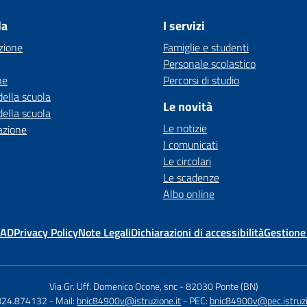
la
I servizi
zione
Famiglie e studenti
Personale scolastico
ne
Percorsi di studio
della scuola
Le novità
della scuola
Le notizie
azione
I comunicati
Le circolari
Le scadenze
Albo online
MAD
Privacy Policy
Note Legali
Dichiarazioni di accessibilità
Gestione
Via Gr. Uff. Domenico Ocone, snc
-
82030 Ponte (BN)
0824.874132
- Mail:
bnic84900v@istruzione.it
- PEC:
bnic84900v@pec.istruzi