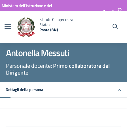
Vai ai contenuti
Vai al menu di navigazione
Vai al footer
Ministero dell'Istruzione e del
Accedi
Merito
Istituto Comprensivo
Statale
Ponte (BN)
Antonella Messuti
Personale docente:
Primo collaboratore del
Dirigente
Dettagli della persona