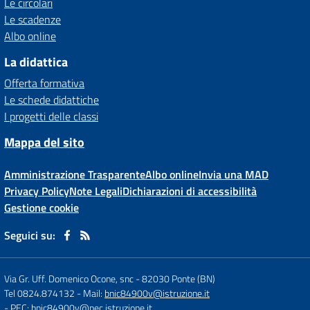
Le circolari
Le scadenze
Albo online
La didattica
Offerta formativa
Le schede didattiche
I progetti delle classi
Mappa del sito
Amministrazione Trasparente
Albo online
Invia una MAD
Privacy Policy
Note Legali
Dichiarazioni di accessibilità
Gestione cookie
Seguici su:
Via Gr. Uff. Domenico Ocone, snc
-
82030 Ponte (BN)
Tel 0824.874132
- Mail:
bnic84900v@istruzione.it
- PEC:
bnic84900v@pec.istruzione.it