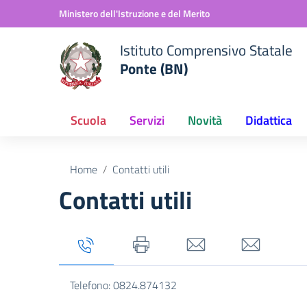
Vai ai contenuti
Vai al menu di navigazione
Vai al footer
Ministero dell'Istruzione e del Merito
Istituto Comprensivo Statale
Ponte (BN)
Scuola
Servizi
Novità
Didattica
Home
Contatti utili
Contatti utili
Tab titolo 1
Tab titolo 2
Tab titolo 3
Tab titolo 4
Telefono: 0824.874132