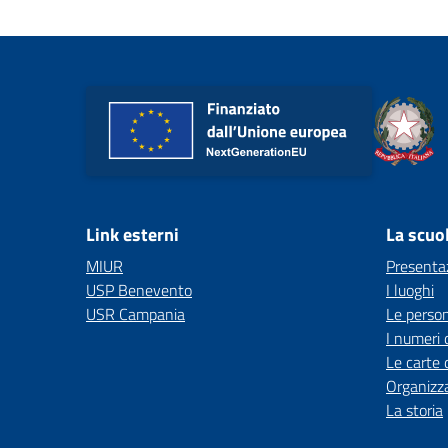
Link esterni
La scuo
MIUR
Presenta
USP Benevento
I luoghi
USR Campania
Le perso
I numeri 
Le carte 
Organizz
La storia