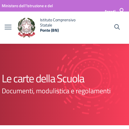
Vai ai contenuti
Vai al menu di navigazione
Vai al footer
Ministero dell'Istruzione e del
Accedi
Merito
Istituto Comprensivo
Statale
Ponte (BN)
Le carte della Scuola
Documenti, modulistica e regolamenti