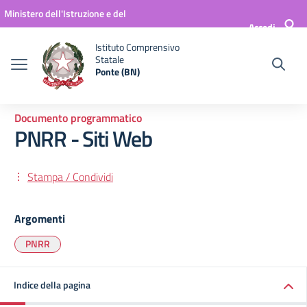
Vai ai contenuti
Vai al menu di navigazione
Vai al footer
Ministero dell'Istruzione e del
Accedi
Merito
Istituto Comprensivo
Statale
Ponte (BN)
Documento programmatico
PNRR - Siti Web
Stampa / Condividi
Argomenti
PNRR
Indice della pagina