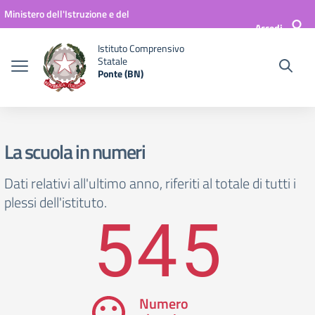
Vai ai contenuti
Vai al menu di navigazione
Vai al footer
Ministero dell'Istruzione e del
Accedi
Merito
Istituto Comprensivo
Statale
Ponte (BN)
La scuola in numeri
Dati relativi all'ultimo anno, riferiti al totale di tutti i
plessi dell'istituto.
545
Numero