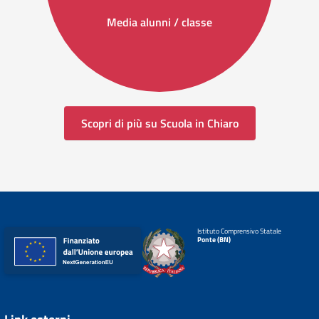
Media alunni / classe
Scopri di più su Scuola in Chiaro
Istituto Comprensivo Statale
Ponte (BN)