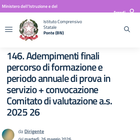
Vai ai contenuti
Vai al menu di navigazione
Vai al footer
Ministero dell'Istruzione e del
Accedi
Merito
Istituto Comprensivo
Statale
Ponte (BN)
146. Adempimenti finali
percorso di formazione e
periodo annuale di prova in
servizio + convocazione
Comitato di valutazione a.s.
2025 26
da
Dirigente
del
martedì, 26 maggio 2026