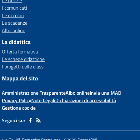
Le notizie
I comunicati
Le circolari
Le scadenze
Albo online
La didattica
Offerta formativa
Le schede didattiche
I progetti delle classi
Mappa del sito
Amministrazione Trasparente
Albo online
Invia una MAD
Privacy Policy
Note Legali
Dichiarazioni di accessibilità
Gestione cookie
Seguici su:
Via Gr. Uff. Domenico Ocone, snc
-
82030 Ponte (BN)