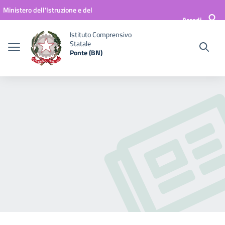
Vai ai contenuti
Vai al menu di navigazione
Vai al footer
Ministero dell'Istruzione e del
Accedi
Merito
Istituto Comprensivo
Statale
Ponte (BN)