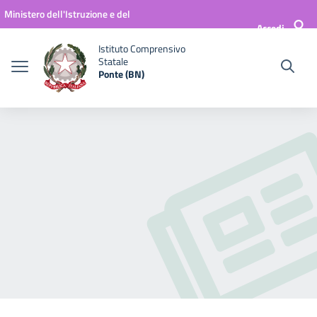
Vai ai contenuti
Vai al menu di navigazione
Vai al footer
Ministero dell'Istruzione e del
Accedi
Merito
Istituto Comprensivo
Statale
Ponte (BN)