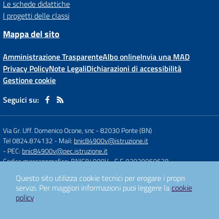
Le schede didattiche
I progetti delle classi
Mappa del sito
Amministrazione Trasparente
Albo online
Invia una MAD
Privacy Policy
Note Legali
Dichiarazioni di accessibilità
Gestione cookie
Seguici su:
Via Gr. Uff. Domenico Ocone, snc
-
82030 Ponte (BN)
Tel 0824.874132
- Mail:
bnic84900v@istruzione.it
- PEC:
bnic84900v@pec.istruzione.it
Codice meccanografico: BNIC84900V
- C.F. 92029060628
Questo sito utilizza cookie tecnici per erogare i propri
servizi.
Per maggiori informazioni puoi leggere la
cookie
Concept & Design by
Designers Italia
policy
.
Sito web realizzato con CMS
SCUOLASTICO