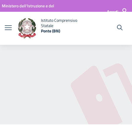
Vai ai contenuti
Vai al menu di navigazione
Vai al footer
Ministero dell'Istruzione e del
Accedi
Merito
Istituto Comprensivo
Statale
Ponte (BN)