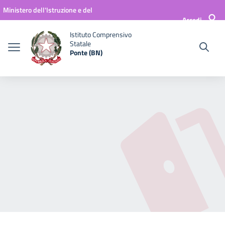
Vai ai contenuti
Vai al menu di navigazione
Vai al footer
Ministero dell'Istruzione e del
Accedi
Merito
Istituto Comprensivo
Statale
Ponte (BN)