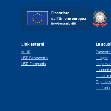
Link esterni
La scuo
MIUR
Presenta
USP Benevento
I luoghi
USR Campania
Le perso
I numeri 
Le carte 
Organizz
La storia