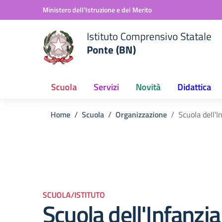
Vai ai contenuti
Vai al menu di navigazione
Vai al footer
Ministero dell'Istruzione e del Merito
Istituto Comprensivo Statale
Ponte (BN)
Scuola
Servizi
Novità
Didattica
Home
Scuola
Organizzazione
Scuola dell'I
SCUOLA/ISTITUTO
Scuola dell'Infanzia