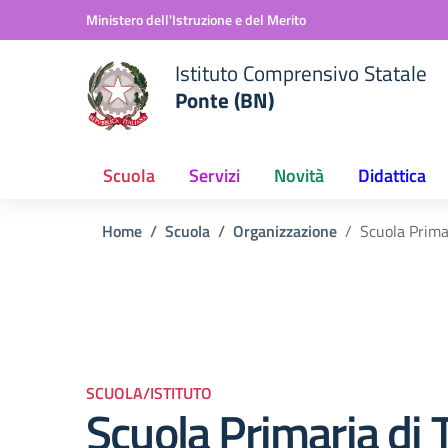
Vai ai contenuti
Vai al menu di navigazione
Vai al footer
Ministero dell'Istruzione e del Merito
Istituto Comprensivo Statale
Ponte (BN)
Scuola
Servizi
Novità
Didattica
Home
Scuola
Organizzazione
Scuola Prima
SCUOLA/ISTITUTO
Scuola Primaria di 