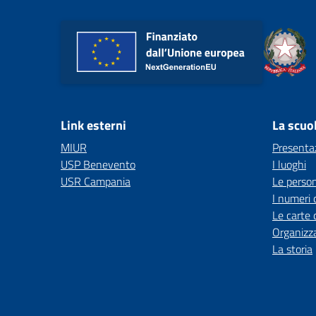
Link esterni
La scuo
MIUR
Presenta
USP Benevento
I luoghi
USR Campania
Le perso
I numeri 
Le carte 
Organizz
La storia