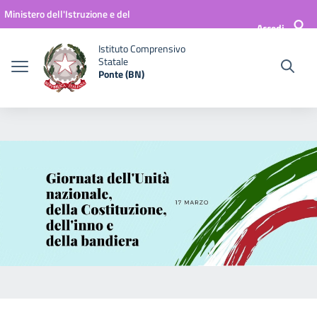
Vai ai contenuti
Vai al menu di navigazione
Vai al footer
Ministero dell'Istruzione e del
Accedi
Merito
Istituto Comprensivo
Statale
Ponte (BN)