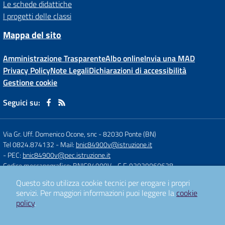
Le schede didattiche
I progetti delle classi
Mappa del sito
Amministrazione Trasparente
Albo online
Invia una MAD
Privacy Policy
Note Legali
Dichiarazioni di accessibilità
Gestione cookie
Seguici su:
Via Gr. Uff. Domenico Ocone, snc
-
82030 Ponte (BN)
Tel 0824.874132
- Mail:
bnic84900v@istruzione.it
- PEC:
bnic84900v@pec.istruzione.it
Codice meccanografico: BNIC84900V
- C.F. 92029060628
Questo sito utilizza cookie tecnici per erogare i propri
servizi.
Per maggiori informazioni puoi leggere la
cookie
Concept & Design by
Designers Italia
policy
.
Sito web realizzato con CMS
SCUOLASTICO