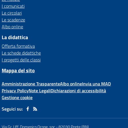
I comunicati
Le circolari
Le scadenze
Albo online
La didattica
Offerta formativa
Le schede didattiche
I progetti delle classi
Mappa del sito
Amministrazione Trasparente
Albo online
Invia una MAD
Privacy Policy
Note Legali
Dichiarazioni di accessibilità
Gestione cookie
Seguici su:
Via Gr. Uff. Domenico Ocone, snc
-
82030 Ponte (BN)