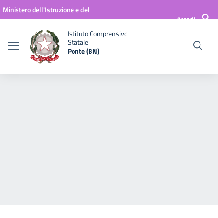
Vai ai contenuti
Vai al menu di navigazione
Vai al footer
Ministero dell'Istruzione e del
Accedi
Merito
Istituto Comprensivo
Statale
Ponte (BN)