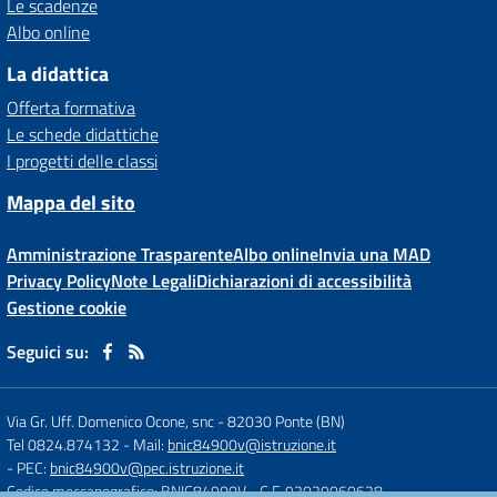
Le scadenze
Albo online
La didattica
Offerta formativa
Le schede didattiche
I progetti delle classi
Mappa del sito
Amministrazione Trasparente
Albo online
Invia una MAD
Privacy Policy
Note Legali
Dichiarazioni di accessibilità
Gestione cookie
Seguici su:
Via Gr. Uff. Domenico Ocone, snc
-
82030 Ponte (BN)
Tel 0824.874132
- Mail:
bnic84900v@istruzione.it
- PEC:
bnic84900v@pec.istruzione.it
Codice meccanografico: BNIC84900V
- C.F. 92029060628