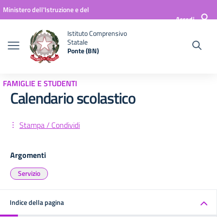
Vai ai contenuti
Vai al menu di navigazione
Vai al footer
Ministero dell'Istruzione e del
Accedi
Merito
Istituto Comprensivo
Statale
Ponte (BN)
FAMIGLIE E STUDENTI
Calendario scolastico
Stampa / Condividi
Argomenti
Servizio
Indice della pagina