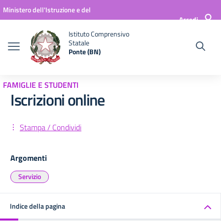
Vai ai contenuti
Vai al menu di navigazione
Vai al footer
Ministero dell'Istruzione e del
Accedi
Merito
Istituto Comprensivo
Statale
Ponte (BN)
FAMIGLIE E STUDENTI
Iscrizioni online
Stampa / Condividi
Argomenti
Servizio
Indice della pagina