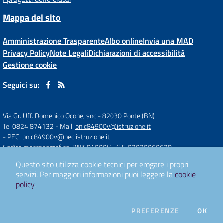
Mappa del sito
Amministrazione Trasparente
Albo online
Invia una MAD
Privacy Policy
Note Legali
Dichiarazioni di accessibilità
Gestione cookie
Seguici su:
Via Gr. Uff. Domenico Ocone, snc
-
82030 Ponte (BN)
Tel 0824.874132
- Mail:
bnic84900v@istruzione.it
- PEC:
bnic84900v@pec.istruzione.it
Codice meccanografico: BNIC84900V
- C.F. 92029060628
Questo sito utilizza cookie tecnici per erogare i propri
servizi.
Per maggiori informazioni puoi leggere la
cookie
Concept & Design by
Designers Italia
policy
.
Sito web realizzato con CMS
SCUOLASTICO
DEI COOKIE
PREFERENZE
OK